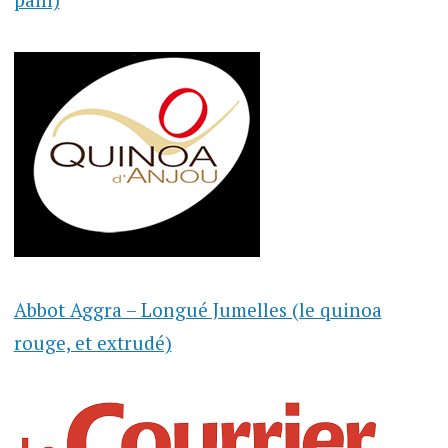
Abbot Aggra – Longué Jumelles (le quinoa
rouge, et extrudé)