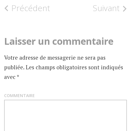
Précédent
Suivant
N
a
v
Laisser un commentaire
i
Votre adresse de messagerie ne sera pas
g
publiée.
Les champs obligatoires sont indiqués
a
avec
*
t
COMMENTAIRE
i
o
n