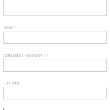
d
e
NOM
*
s
a
r
ADRESSE DE MESSAGERIE
*
t
i
SITE WEB
c
l
e