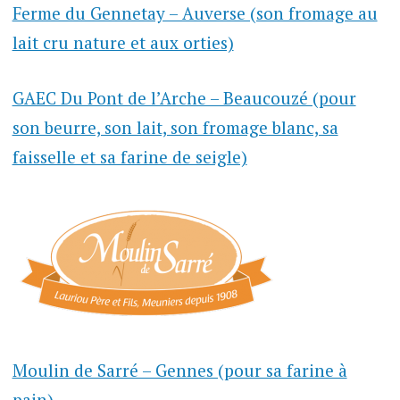
Ferme du Gennetay – Auverse (son fromage au
lait cru nature et aux orties)
GAEC Du Pont de l’Arche – Beaucouzé (pour
son beurre, son lait, son fromage blanc, sa
faisselle et sa farine de seigle)
Moulin de Sarré – Gennes (pour sa farine à
pain)