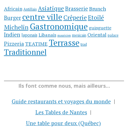
Asiatique
Brasserie
Brunch
Africain
Antillais
centre ville
Crêperie
Etoilé
Burger
Gastronomique
Michelin
guinguette
Indien
Oriental
Libanais
Japonais
mexicain
palace
mauricien
Terrasse
Pizzeria
TEATIME
trad
Traditionnel
Ils font comme nous, mais ailleurs…
Guide restaurants et voyages du monde
Les Tables de Nantes
Une table pour deux (Québec)