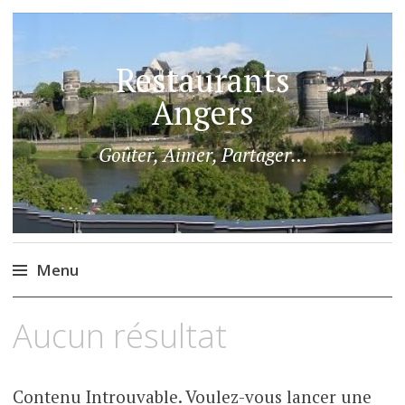
Restaurants
Angers
Goûter, Aimer, Partager…
Menu
Aller
Aucun résultat
au
contenu
principal
Contenu Introuvable. Voulez-vous lancer une