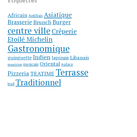
Etiquettes
Asiatique
Africain
Antillais
Brasserie
Brunch
Burger
centre ville
Crêperie
Etoilé Michelin
Gastronomique
Indien
Libanais
guinguette
Japonais
Oriental
mexicain
palace
mauricien
Terrasse
Pizzeria
TEATIME
Traditionnel
trad