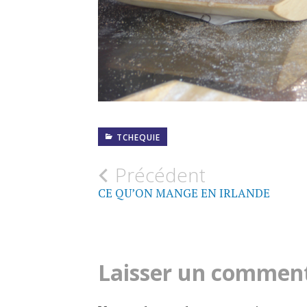
TCHEQUIE
Précédent
N
CE QU’ON MANGE EN IRLANDE
a
v
Laisser un commen
i