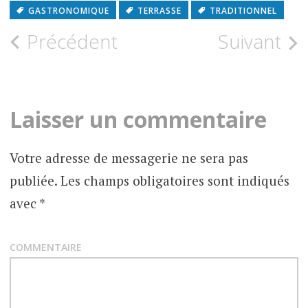
GASTRONOMIQUE
TERRASSE
TRADITIONNEL
Précédent
Suivant
N
a
v
Laisser un commentaire
i
Votre adresse de messagerie ne sera pas
g
publiée.
Les champs obligatoires sont indiqués
a
avec
*
t
COMMENTAIRE
i
o