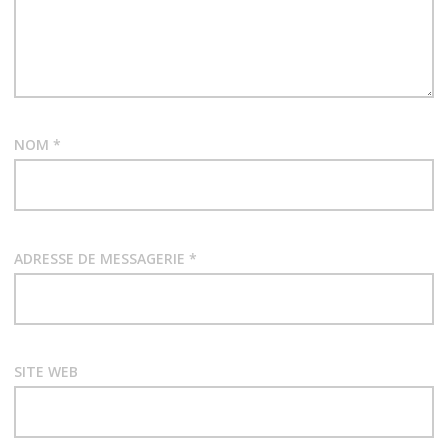
n
d
e
NOM
*
s
a
r
ADRESSE DE MESSAGERIE
*
t
i
SITE WEB
c
l