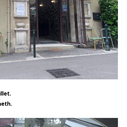
llet.
neth.