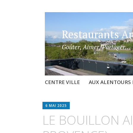
Restaurants A
Goûter, Aimer, Partager…
Aller
CENTRE VILLE
AUX ALENTOURS 
au
contenu
principal
6 MAI 2025
LE BOUILLON AI