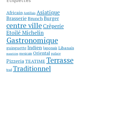
Etiquettes
Asiatique
Africain
Antillais
Brasserie
Brunch
Burger
centre ville
Crêperie
Etoilé Michelin
Gastronomique
Indien
Libanais
guinguette
Japonais
Oriental
mexicain
palace
mauricien
Terrasse
Pizzeria
TEATIME
Traditionnel
trad